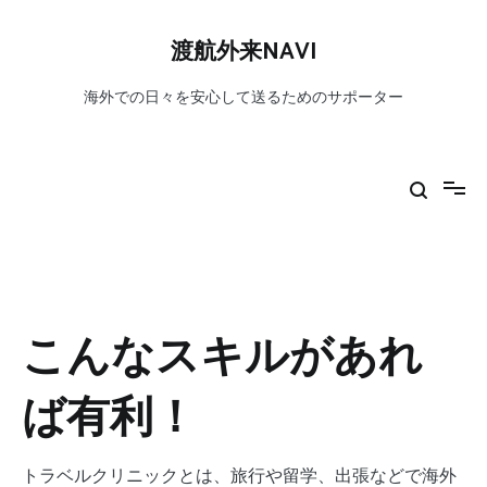
コ
ン
渡航外来NAVI
テ
ン
海外での日々を安心して送るためのサポーター
ツ
へ
ス
キ
ッ
プ
こんなスキルがあれ
ば有利！
トラベルクリニックとは、旅行や留学、出張などで海外